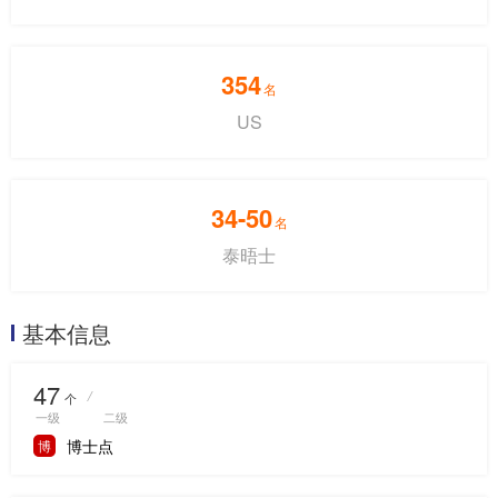
354
名
US
34-50
名
泰晤士
基本信息
47
/
个
一级
二级
博士点
博