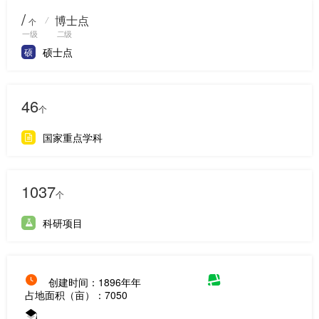
/
博士点
/
个
一级
二级
硕士点
硕
46
个
国家重点学科
1037
个
科研项目
创建时间：1896年年
占地面积（亩）：7050