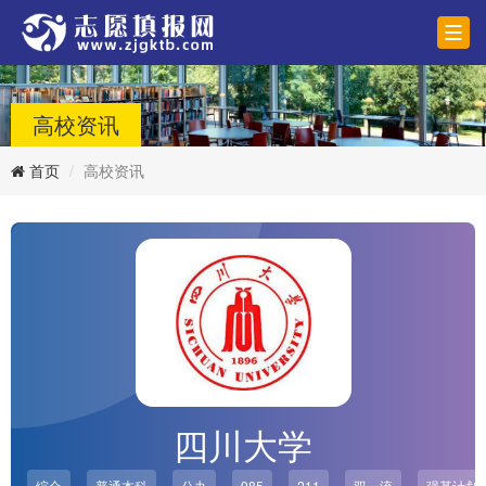
高校资讯
首页
高校资讯
四川大学
综合
普通本科
公办
985
211
双一流
强基计划