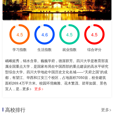
4.5
4.6
4.5
4.5
学习指数
生活指数
就业指数
综合评分
岷峨挺秀，锦水含章。巍巍学府，德渥群芳。四川大学是教育部直
属全国重点大学，是国家布局在中国西部的重点建设的高水平研究
型综合大学。四川大学地处中国历史文化名城——“天府之国”的成
都，有望江、华西和江安三个校区，占地面积7050亩，校舍建筑
面积269.4万平方米。校园环境幽雅、花木繁茂、碧草如茵、景色
宜人，是...更多>
更多>
高校排行
更多>