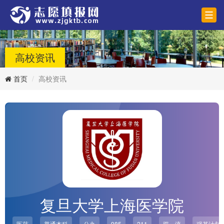
高校资讯
首页
高校资讯
复旦大学上海医学院
医药
普通本科
公办
985
211
双一流
强基计划