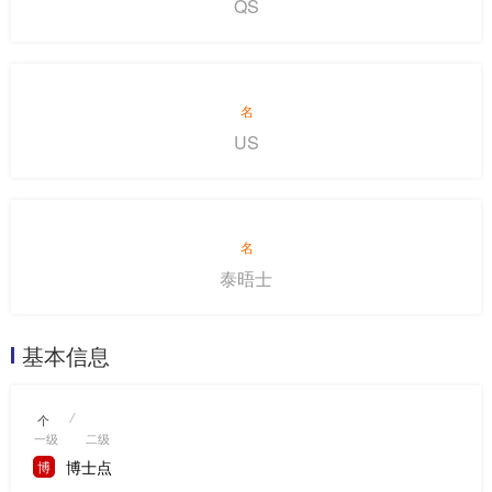
QS
名
US
名
泰晤士
基本信息
/
个
一级
二级
博士点
博