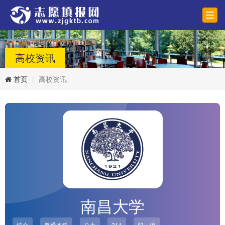
高校资讯
首页
高校资讯
南昌大学
综合
普通本科
公办
211
双一流