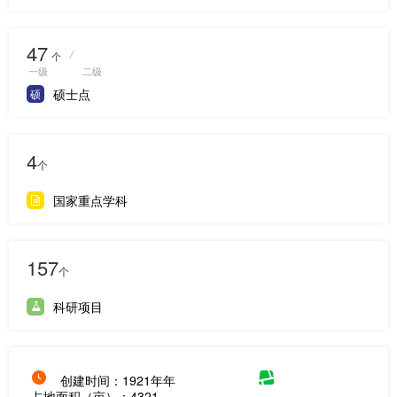
47
/
个
一级
二级
硕士点
硕
4
个
国家重点学科
157
个
科研项目
创建时间：1921年年
占地面积（亩）：4321