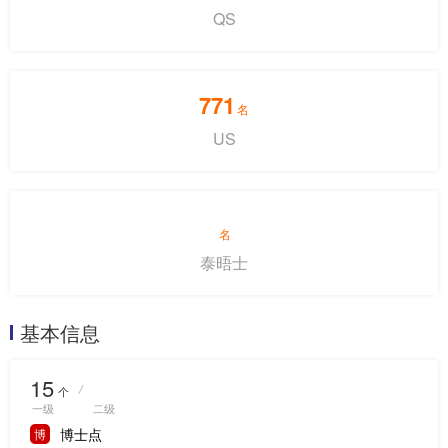
QS
771
名
US
名
泰晤士
基本信息
15
/
个
一级
二级
博士点
博