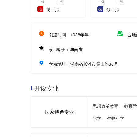
一级
二级
一级
二级
博士点
硕士点
博
硕
创建时间：1938年年
占地
隶 属 于：湖南省
学校地址：湖南省长沙市麓山路36号
开设专业
思想政治教育
教育学
国家特色专业
化学
生物科学