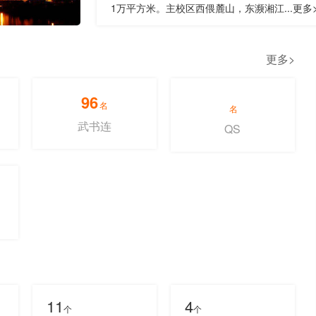
1万平方米。主校区西偎麓山，东濒湘江...更多
更多>
96
名
名
武书连
QS
11
4
个
个