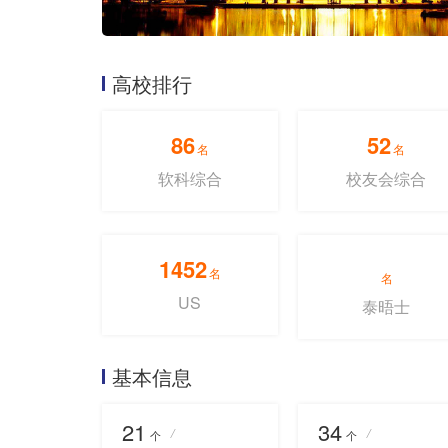
高校排行
86
52
名
名
软科综合
校友会综合
1452
名
名
US
泰晤士
基本信息
21
34
/
/
个
个